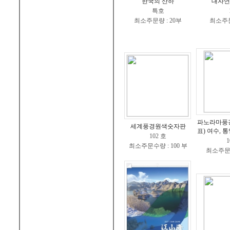
한국의 산하
대자연
특호
최소주문량 : 20부
최소주문
파노라마풍
세계풍경원색숫자판
표) 여수, 통
102 호
1
최소주문수량 : 100 부
최소주문수