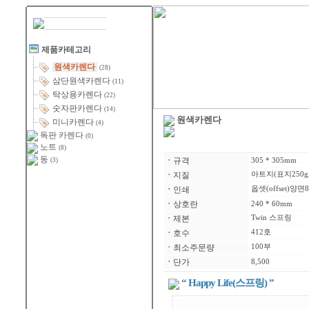
제품카테고리
원색카렌다
(28)
삼단원색카렌다
(11)
탁상용카렌다
(22)
숫자판카렌다
(14)
원색카렌다
미니카렌다
(4)
독판 카렌다
(0)
노트
(8)
동
ㆍ
규격
(3)
305 * 305mm
ㆍ
지질
아트지(표지250g,
ㆍ
인쇄
옵셋(offset)양면
ㆍ
상호란
240 * 60mm
ㆍ
제본
Twin 스프링
ㆍ
호수
412호
ㆍ
최소주문량
100부
ㆍ
단가
8,500
“ Happy Life(스프링) ”