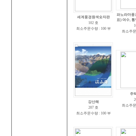
파노라마풍
세계풍경원색숫자판
표) 여수, 통
102 호
1
최소주문수량 : 100 부
최소주문수
주
2
강산해
최소주문수
207 호
최소주문수량 : 100 부