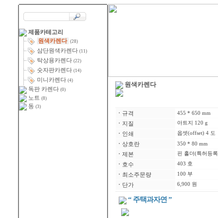
제품카테고리
원색카렌다
(28)
삼단원색카렌다
(11)
탁상용카렌다
(22)
숫자판카렌다
(14)
미니카렌다
(4)
원색카렌다
독판 카렌다
(0)
노트
(8)
동
(3)
ㆍ
규격
455 * 650 mm
ㆍ
지질
아트지 120 g
ㆍ
인쇄
옵셋(offset) 4 도
ㆍ
상호란
350 * 80 mm
ㆍ
제본
핀 홀더(특허등록 제
ㆍ
호수
403 호
ㆍ
최소주문량
100 부
ㆍ
단가
6,900 원
“ 주택과자연 ”