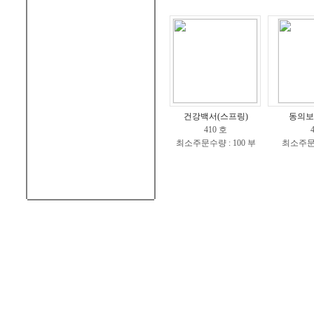
건강백서(스프링)
동의보
410 호
최소주문수량 : 100 부
최소주문수