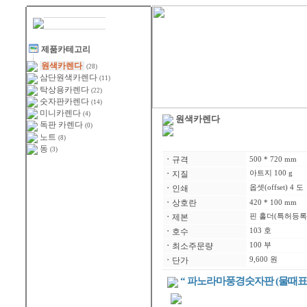
제품카테고리
원색카렌다
(28)
삼단원색카렌다
(11)
탁상용카렌다
(22)
숫자판카렌다
(14)
미니카렌다
(4)
원색카렌다
독판 카렌다
(0)
노트
(8)
동
(3)
ㆍ
규격
500 * 720 mm
ㆍ
지질
아트지 100 g
ㆍ
인쇄
옵셋(offset) 4 도
ㆍ
상호란
420 * 100 mm
ㆍ
제본
핀 홀더(특허등록 제
ㆍ
호수
103 호
ㆍ
최소주문량
100 부
ㆍ
단가
9,600 원
“ 파노라마풍경숫자판 (물때표) 