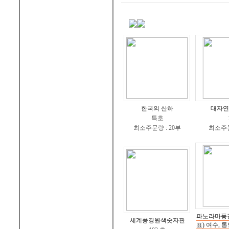
한국의 산하
대자연
특호
최소주문량 : 20부
최소주문
파노라마풍
세계풍경원색숫자판
표) 여수, 통