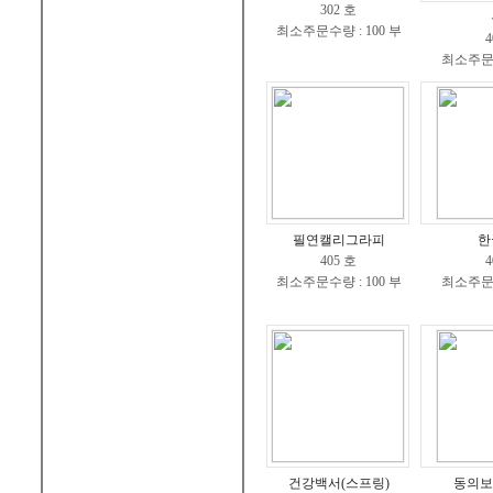
302 호
최소주문수량 : 100 부
4
최소주문수
필연캘리그라피
한
405 호
4
최소주문수량 : 100 부
최소주문수
건강백서(스프링)
동의보