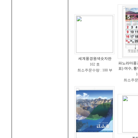
세계풍경원색숫자판
파노라마풍
102 호
표) 여수, 통
최소주문수량 : 100 부
1
최소주문수