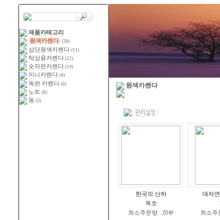
제품카테고리
원색카렌다
(28)
삼단원색카렌다
(11)
탁상용카렌다
(22)
숫자판카렌다
(14)
미니카렌다
(4)
독판 카렌다
(0)
원색카렌다
노트
(8)
동
(3)
한국의 산하
대자연
특호
최소주문량 : 20부
최소주문