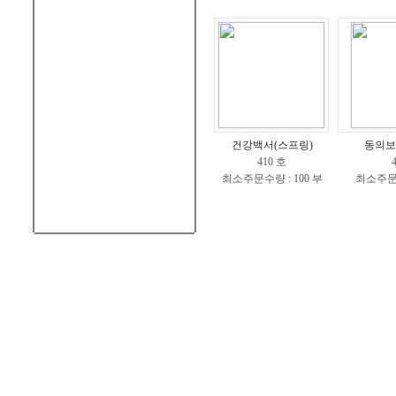
건강백서(스프링)
동의보
410 호
최소주문수량 : 100 부
최소주문수