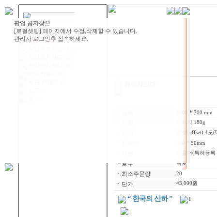
제품카테고리
원색카렌다
(28)
삼단원색카렌다
(11)
탁상용카렌다
(22)
숫자판카렌다
(14)
미니카렌다
(4)
독판 카렌다
(0)
원색카렌다
노트
(8)
동
(3)
ㆍ
규격
1000 * 700 mm
ㆍ
지질
아트지 180g
ㆍ
인쇄
옵셋(offset) 4도
ㆍ
상호란
200 * 50mm
ㆍ
제본
핀홀더(특허등록 제1
ㆍ
호수
특호
ㆍ
최소주문량
20
ㆍ
단가
43,000원
“ 한국의 산하 ”
1