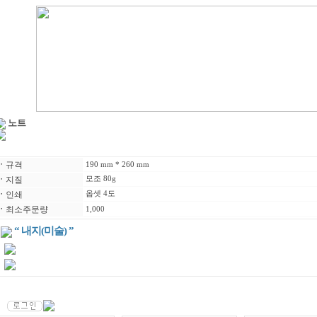
노트
ㆍ
규격
190 mm * 260 mm
ㆍ
지질
모조 80g
ㆍ
인쇄
옵셋 4도
ㆍ
최소주문량
1,000
“ 내지(미술) ”