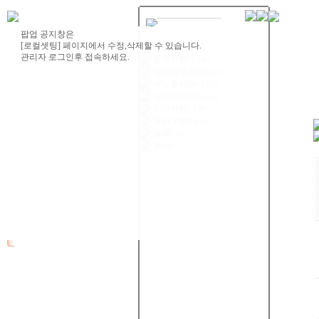
제품카테고리
원색카렌다
(28)
삼단원색카렌다
(11)
탁상용카렌다
(22)
숫자판카렌다
(14)
미니카렌다
(4)
독판 카렌다
(0)
노트
(8)
동
(3)