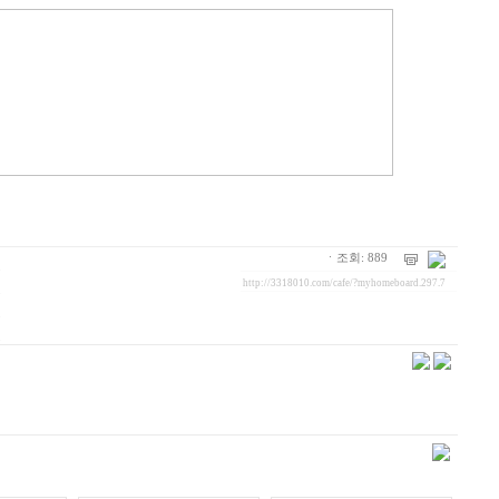
ㆍ조회: 889
http://3318010.com/cafe/?myhomeboard.297.7