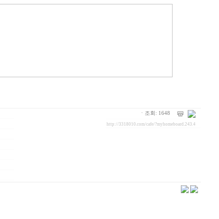
ㆍ조회: 1648
http://3318010.com/cafe/?myhomeboard.243.4