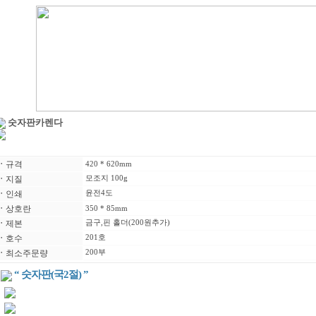
숫자판카렌다
ㆍ
규격
420 * 620mm
ㆍ
지질
모조지 100g
ㆍ
인쇄
윤전4도
ㆍ
상호란
350 * 85mm
ㆍ
제본
금구,핀 홀더(200원추가)
ㆍ
호수
201호
ㆍ
최소주문량
200부
“ 숫자판(국2절) ”