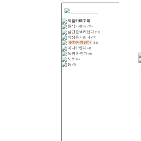
제품카테고리
원색카렌다
(28)
삼단원색카렌다
(11)
탁상용카렌다
(22)
숫자판카렌다
(14)
미니카렌다
(4)
독판 카렌다
(0)
노트
(8)
동
(3)