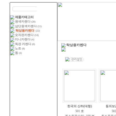
제품카테고리
원색카렌다
(28)
삼단원색카렌다
(11)
탁상용카렌다
(22)
숫자판카렌다
(14)
미니카렌다
(4)
독판 카렌다
(0)
탁상용카렌다
노트
(8)
동
(3)
한국의 산하(대형)
동의보감
501 호
50