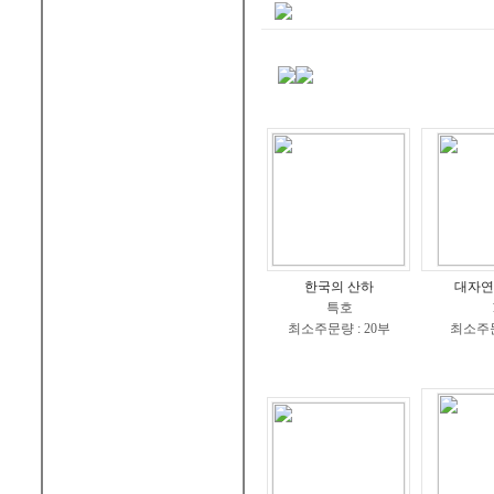
한국의 산하
대자연
특호
최소주문량 : 20부
최소주문