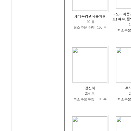
파노라마풍
세계풍경원색숫자판
표) 여수, 통
102 호
1
최소주문수량 : 100 부
최소주문수
강산해
주
207 호
2
최소주문수량 : 100 부
최소주문수