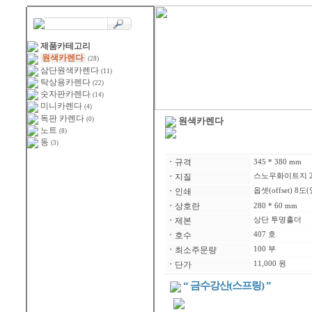
제품카테고리
원색카렌다
(28)
삼단원색카렌다
(11)
탁상용카렌다
(22)
숫자판카렌다
(14)
미니카렌다
(4)
독판 카렌다
(0)
원색카렌다
노트
(8)
동
(3)
ㆍ
규격
345 * 380 mm
ㆍ
지질
스노우화이트지 2
ㆍ
인쇄
옵셋(offset) 8도
ㆍ
상호란
280 * 60 mm
ㆍ
제본
상단 투명홀더
ㆍ
호수
407 호
ㆍ
최소주문량
100 부
ㆍ
단가
11,000 원
“ 금수강산(스프링) ”