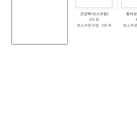
건강백서(스프링)
동의보
410 호
최소주문수량 : 100 부
최소주문수