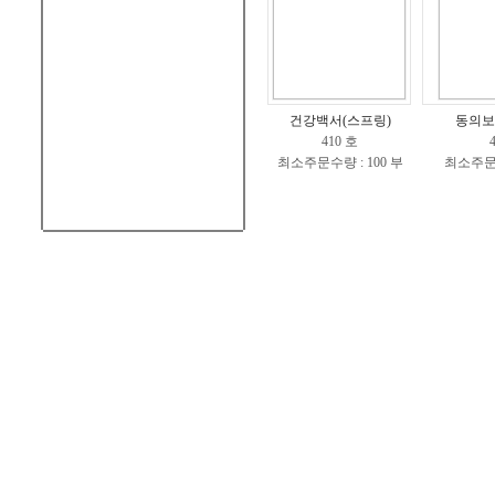
건강백서(스프링)
동의보
410 호
최소주문수량 : 100 부
최소주문수