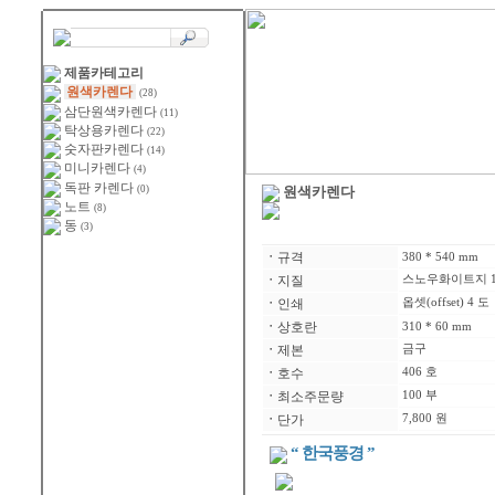
제품카테고리
원색카렌다
(28)
삼단원색카렌다
(11)
탁상용카렌다
(22)
숫자판카렌다
(14)
미니카렌다
(4)
독판 카렌다
(0)
원색카렌다
노트
(8)
동
(3)
ㆍ
규격
380 * 540 mm
ㆍ
지질
스노우화이트지 12
ㆍ
인쇄
옵셋(offset) 4 도
ㆍ
상호란
310 * 60 mm
ㆍ
제본
금구
ㆍ
호수
406 호
ㆍ
최소주문량
100 부
ㆍ
단가
7,800 원
“ 한국풍경 ”