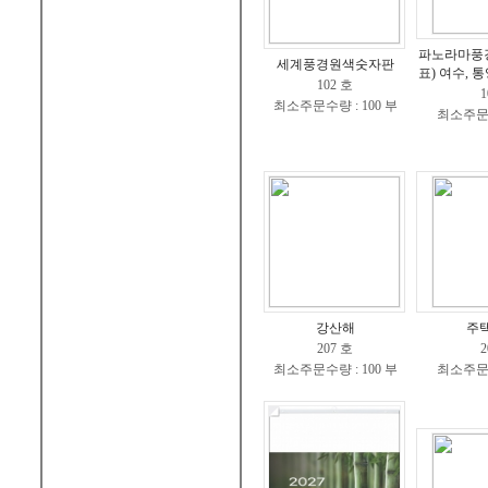
파노라마풍
세계풍경원색숫자판
표) 여수, 통
102 호
1
최소주문수량 : 100 부
최소주문수
강산해
주
207 호
2
최소주문수량 : 100 부
최소주문수