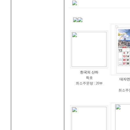
한국의 산하
특호
대자연
최소주문량 : 20부
최소주문