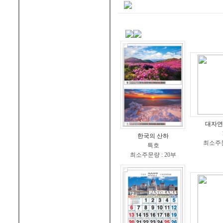
대자연
한국의 산하
최소주문
특호
최소주문량 : 20부