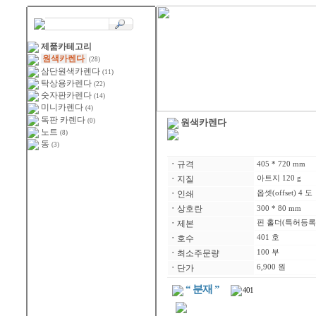
제품카테고리
원색카렌다
(28)
삼단원색카렌다
(11)
탁상용카렌다
(22)
숫자판카렌다
(14)
미니카렌다
(4)
독판 카렌다
(0)
원색카렌다
노트
(8)
동
(3)
ㆍ
규격
405 * 720 mm
ㆍ
지질
아트지 120 g
ㆍ
인쇄
옵셋(offset) 4 도
ㆍ
상호란
300 * 80 mm
ㆍ
제본
핀 홀더(특허등록 제
ㆍ
호수
401 호
ㆍ
최소주문량
100 부
ㆍ
단가
6,900 원
“ 분재 ”
401