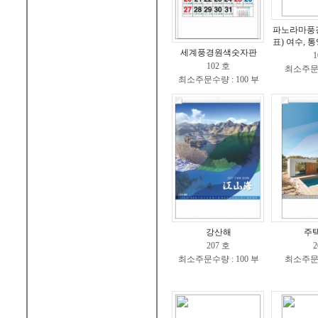
파노라마풍
표) 여수, 통
세계풍경원색숫자판
1
102 호
최소주문수
최소주문수량 : 100 부
강산해
주
207 호
2
최소주문수량 : 100 부
최소주문수