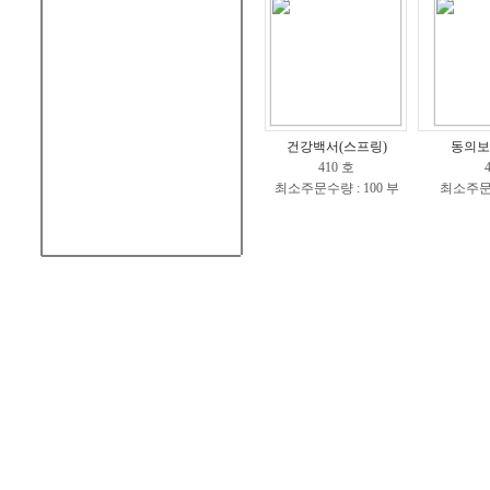
건강백서(스프링)
동의보
410 호
최소주문수량 : 100 부
최소주문수