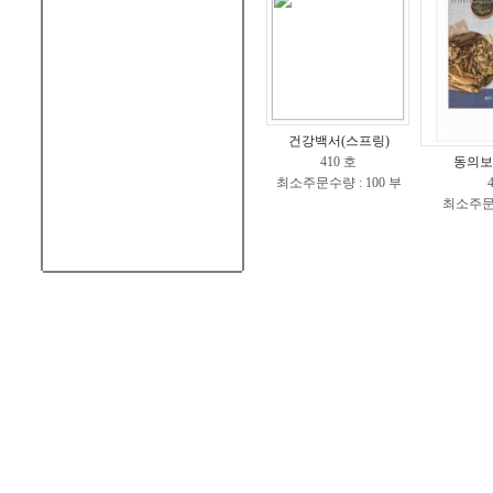
건강백서(스프링)
410 호
동의보
최소주문수량 : 100 부
최소주문수