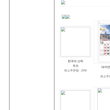
한국의 산하
특호
대자연
최소주문량 : 20부
최소주문