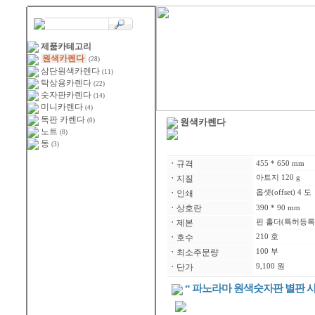
제품카테고리
원색카렌다
(28)
삼단원색카렌다
(11)
탁상용카렌다
(22)
숫자판카렌다
(14)
미니카렌다
(4)
독판 카렌다
(0)
원색카렌다
노트
(8)
동
(3)
ㆍ
규격
455 * 650 mm
ㆍ
지질
아트지 120 g
ㆍ
인쇄
옵셋(offset) 4 도
ㆍ
상호란
390 * 90 mm
ㆍ
제본
핀 홀더(특허등록 제
ㆍ
호수
210 호
ㆍ
최소주문량
100 부
ㆍ
단가
9,100 원
“ 파노라마 원색숫자판 별판 사