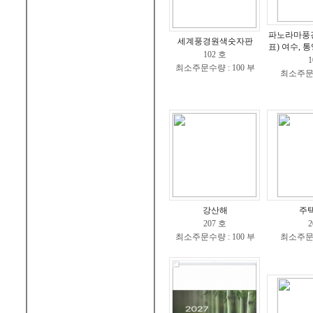
파노라마풍
세계풍경원색숫자판
표) 여수, 통
102 호
1
최소주문수량 : 100 부
최소주문수
강산해
주
207 호
2
최소주문수량 : 100 부
최소주문수