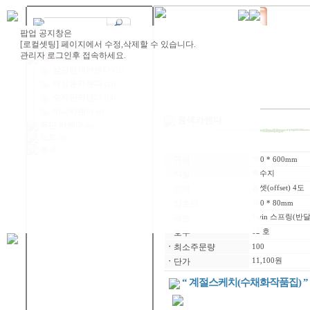
제품카테고리
원색카렌다
(28)
삼단원색카렌다
(11)
탁상용카렌다
(22)
숫자판카렌다
(14)
미니카렌다
(4)
원색카렌다
독판 카렌다
(0)
노트
(8)
동
(3)
ㆍ
규격
390 * 600mm
ㆍ
지질
특수지
ㆍ
인쇄
옵셋(offset) 4도
ㆍ
상호란
300 * 80mm
ㆍ
제본
Twin 스프링(반
ㆍ
호수
12 호
ㆍ
최소주문량
100
ㆍ
단가
11,100원
“ 계절스케치(수채화작품집) ”