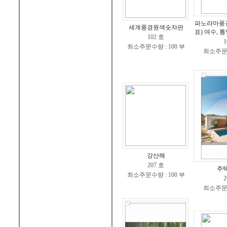
파노라마풍
세계풍경원색숫자판
표) 여수, 통
102 호
1
최소주문수량 : 100 부
최소주문수
강산해
207 호
주
최소주문수량 : 100 부
2
최소주문수