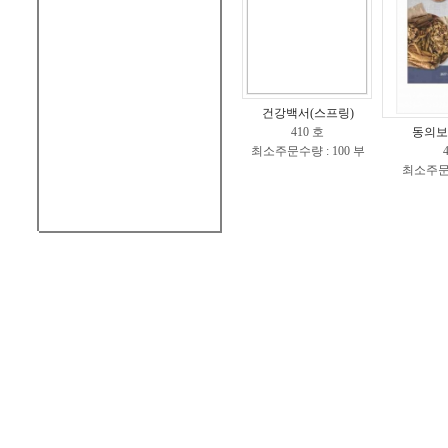
건강백서(스프링)
410 호
동의보
최소주문수량 : 100 부
최소주문수