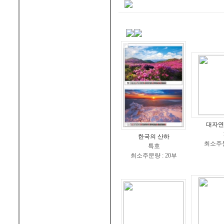
대자연
한국의 산하
최소주문
특호
최소주문량 : 20부